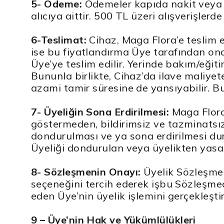
5- Ödeme:
Ödemeler kapıda nakit veya kr
alıcıya aittir. 500 TL üzeri alışverişlerd
6-Teslimat:
Cihaz, Maga Flora’e teslim e
ise bu fiyatlandırma Üye tarafından on
Üye’ye teslim edilir. Yerinde bakım/eğiti
Bununla birlikte, Cihaz’da ilave maliyet
azami tamir süresine de yansıyabilir. B
7- Üyeliğin Sona Erdirilmesi:
Maga Flora,
göstermeden, bildirimsiz ve tazminatsız o
dondurulması ve ya sona erdirilmesi d
Üyeliği dondurulan veya üyelikten yasak
8- Sözleşmenin Onayı:
Üyelik Sözleşmes
seçeneğini tercih ederek işbu Sözleşmed
eden Üye’nin üyelik işlemini gerçekleşti
9 – Üye’nin Hak ve Yükümlülükleri