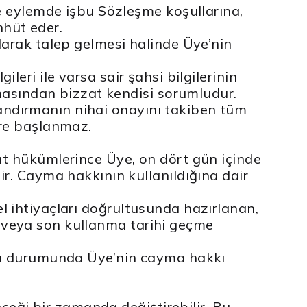
e eylemde işbu Sözleşme koşullarına,
hhüt eder.
arak talep gelmesi halinde Üye’nin
ileri ile varsa sair şahsi bilgilerinin
masından bizzat kendisi sorumludur.
tlandırmanın nihai onayını takiben tüm
ere başlanmaz.
t hükümlerince Üye, on dört gün içinde
r. Cayma hakkının kullanıldığına dair
sel ihtiyaçları doğrultusunda hazırlanan,
an veya son kullanma tarihi geçme
sı durumunda Üye’nin cayma hakkı
ceği bir zamanda değiştirebilir. Bu