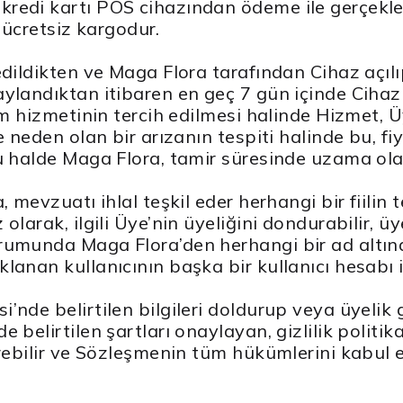
edi kartı POS cihazından ödeme ile gerçekleşt
e ücretsiz kargodur.
dildikten ve Maga Flora tarafından Cihaz açılı
aylandıktan itibaren en geç 7 gün içinde Cih
m hizmetinin tercih edilmesi halinde Hizmet, Üy
e neden olan bir arızanın tespiti halinde bu, f
u halde Maga Flora, tamir süresinde uzama olaca
 mevzuatı ihlal teşkil eder herhangi bir fiilin 
larak, ilgili Üye’nin üyeliğini dondurabilir, üy
urumunda Maga Flora’den herhangi bir ad altı
lanan kullanıcının başka bir kullanıcı hesabı i
i’nde belirtilen bilgileri doldurup veya üyeli
e belirtilen şartları onaylayan, gizlilik poli
rebilir ve Sözleşmenin tüm hükümlerini kabul etm