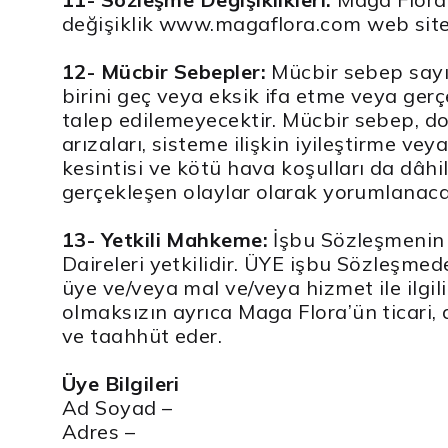
değişiklik www.magaflora.com web sitesi
12- Mücbir Sebepler:
Mücbir sebep sayı
birini geç veya eksik ifa etme veya ger
talep edilemeyecektir. Mücbir sebep, doğ
arızaları, sisteme ilişkin iyileştirme v
kesintisi ve kötü hava koşulları da dâhi
gerçekleşen olaylar olarak yorumlanaca
13- Yetkili Mahkeme:
İşbu Sözleşmenin if
Daireleri yetkilidir. ÜYE işbu Sözleşme
üye ve/veya mal ve/veya hizmet ile ilgili 
olmaksızın ayrıca Maga Flora’ün ticari, d
ve taahhüt eder.
Üye Bilgileri
Ad Soyad –
Adres –