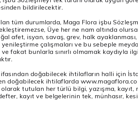
nden bildirilecektir.
lan tüm durumlarda, Maga Flora işbu Sözleşme
çekleştiremezse, Üye her ne nam altında olurs
al afet, isyan, savaş, grev, halk ayaklanması, i
eya yenileştirme çalışmaları ve bu sebeple meyda
l ve fakat bunlarla sınırlı olmamak kaydıyla ilg
ktır.
asından doğabilecek ihtilafların halli için İst
den doğabilecek ihtilaflarda www.magaflora.com
olarak tutulan her türlü bilgi, yazışma, kayıt, m
efter, kayıt ve belgelerinin tek, münhasır, kesi