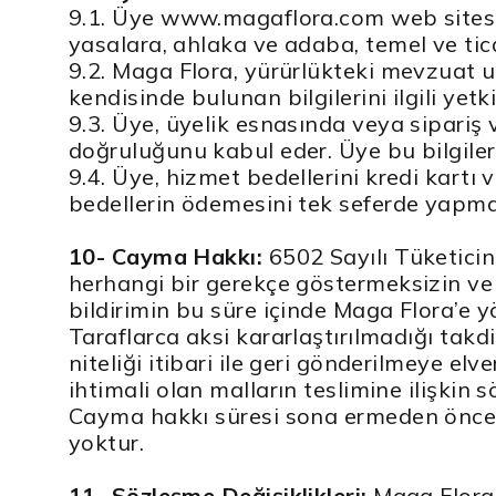
9.1. Üye www.magaflora.com web sitesi 
yasalara, ahlaka ve adaba, temel ve tica
9.2. Maga Flora, yürürlükteki mevzuat 
kendisinde bulunan bilgilerini ilgili yet
9.3. Üye, üyelik esnasında veya sipariş ve
doğruluğunu kabul eder. Üye bu bilgile
9.4. Üye, hizmet bedellerini kredi kart
bedellerin ödemesini tek seferde yapm
10- Cayma Hakkı:
6502 Sayılı Tüketici
herhangi bir gerekçe göstermeksizin ve
bildirimin bu süre içinde Maga Flora’e yö
Taraflarca aksi kararlaştırılmadığı takdi
niteliği itibari ile geri gönderilmeye e
ihtimali olan malların teslimine ilişkin
Cayma hakkı süresi sona ermeden önce,
yoktur.
11- Sözleşme Değişiklikleri:
Maga Flora,