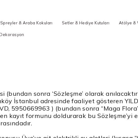
Spreyler & Araba Kokuları
Setler & Hediye Kutuları
Atölye &
Dekorasyon
si (bundan sonra ‘Sözleşme’ olarak anılacakt
köy İstanbul adresinde faaliyet gösteren YIL
VD, 5950669963 ) (bundan sonra “Maga Flora” o
en kayıt formunu doldurarak bu Sözleşme’yi 
arasındadır.
usu Üye’ye ait elektrikli ev aletleri (kısaca “Ci