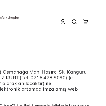
 Workshoplar
ır) Osmanağa Mah. Hasırcı Sk. Kanguru
DIZ KURT(Tel: 0216 428 9090) (e-
larak anılacaktır) ile
elektronik ortamda imzalamış web
haz”) ile ilgili arıza bildirimini ve/veya