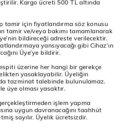
irilir. Kargo ücreti 500 TL altında
p tamir için fiyatlandırma söz konusu
azın tamir ve/veya bakımı tamamlanarak
e’nin bildireceği adreste verilecektir.
iyatlandırmaya yansıyacağı gibi Cihaz’ın
ğını Üye’ye bildirir.
tespiti üzerine her hangi bir gerekçe
elikten yasaklayabilir. Üyeliğin
nda tazminat talebinde bulunulamaz.
le üye olması yasaktır.
k gerçekleştirmeden işlem yapma
tikasına uygun davranacağını taahhüt
iş sayılır. Üyelik ücretsizdir.