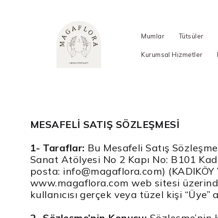
Mumlar
Tütsüler
Kurumsal Hizmetler
MESAFELİ SATIŞ SÖZLEŞMESİ
1- Taraflar:
Bu Mesafeli Satış Sözleşme
Sanat Atölyesi No 2 Kapı No: B101 Kadı
posta:
info@magaflora.com
) (KADIKÖY 
www.magaflora.com web sitesi üzerind
kullanıcısı gerçek veya tüzel kişi “Üye” 
2- Sözleşme’nin Konusu:
Sözleşme’nin kon