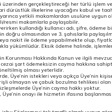
üzerinden gerçekleştireceği her türlü işlem v
ri dürüstlük ilkelerine uyacağını kabul ve taa
uyarınca yetkili makamlardan usulüne uygun ol
kili/resmi makamlarla paylaşabilir.
rirken kullandığı kullanıcı adı, şifre, ödeme bilg
rin doğru olmasından ve 3. şahıslarla paylaşıl
ı veya nakit ile ödeme yapabilmekte olup, fiya
akla yükümlüdür. Eksik ödeme halinde, işleml
nin Korunması Hakkında Kanun ve ilgili mevzua
 cezai şart ödemeksizin cayma hakkına sahipti
neltilmiş olması yeterlidir.
rde, Üye’nin istekleri veya açıkça Üye’nin kişi
lverişli olmayan ve çabuk bozulma tehlikesi ol
 sözleşmelerde Üye’nin cayma hakkı yoktur.
 Üye’nin onayı ile hizmetin ifasına başlanma
 işbu Sözleşmeyi tek taraflı olarak uygun göre