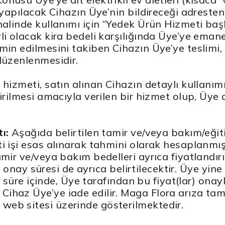
ı yapılacak Cihazın Üye’nin bildireceği adreste
linde kullanımı için “Yedek Ürün Hizmeti başlığı
i olacak kira bedeli karşılığında Üye’ye emanet
min edilmesini takiben Cihazın Üye’ye teslimi,
düzenlenmesidir.
 hizmeti, satın alınan Cihazın detaylı kullanı
dirilmesi amacıyla verilen bir hizmet olup, Ü
tı:
Aşağıda belirtilen tamir ve/veya bakım/eğiti
i işi esas alınarak tahmini olarak hesaplanmış
mir ve/veya bakım bedelleri ayrıca fiyatlandırı
ın onay süresi de ayrıca belirtilecektir. Üye yin
en süre içinde, Üye tarafından bu fiyat(lar) ona
haz Üye’ye iade edilir. Maga Flora arıza tamir
eb sitesi üzerinde gösterilmektedir.