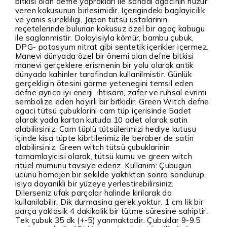
bitkisi olan defne yapraklari ile sandal agacinin huzur
veren kokusunun birlesimidir. Içerigindeki baglayicilik
ve yanis sürekliligi, Japon tütsü ustalarinin
reçetelerinde bulunan kokusuz özel bir agaç kabugu
ile saglanmistir. Dolayisiyla kömür, bambu çubuk,
DPG- potasyum nitrat gibi sentetik içerikler içermez.
Manevi dünyada özel bir önemi olan defne bitkisi
manevi gerçeklere erismenin bir yolu olarak antik
dünyada kahinler tarafindan kullanilmistir. Günlük
gerçekligin ötesini görme yetenegini temsil eden
defne ayrica iyi enerji, ihtisam, zafer ve ruhsal evrimi
sembolize eden hayirli bir bitkidir. Green Witch defne
agaci tütsü çubuklarini cam tüp içerisinde 5adet
olarak yada karton kutuda 10 adet olarak satin
alabilirsiniz. Cam tüplü tütsülerimizi hediye kutusu
içinde kisa tüpte kibrtilerimiz ile beraber de satin
alabilirsiniz. Green witch tütsü çubuklarinin
tamamlayicisi olarak, tütsü kumu ve green witch
ritüel mumunu tavsiye ederiz. Kullanim: Çubugun
ucunu homojen bir sekilde yaktiktan sonra söndürüp,
isiya dayanikli bir yüzeye yerlestirebilirsiniz.
Dilerseniz ufak parçalar halinde kirilarak da
kullanilabilir. Dik durmasina gerek yoktur. 1 cm lik bir
parça yaklasik 4 dakikalik bir tütme süresine sahiptir.
Tek çubuk 35 dk (+-5) yanmaktadir. Çubuklar 9-9.5