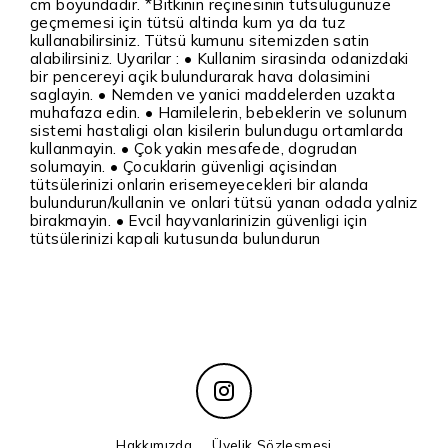
cm boyundadir. *Bitkinin reçinesinin tütsülügünüze
geçmemesi için tütsü altinda kum ya da tuz
kullanabilirsiniz. Tütsü kumunu sitemizden satin
alabilirsiniz. Uyarilar : • Kullanim sirasinda odanizdaki
bir pencereyi açik bulundurarak hava dolasimini
saglayin. • Nemden ve yanici maddelerden uzakta
muhafaza edin. • Hamilelerin, bebeklerin ve solunum
sistemi hastaligi olan kisilerin bulundugu ortamlarda
kullanmayin. • Çok yakin mesafede, dogrudan
solumayin. • Çocuklarin güvenligi açisindan
tütsülerinizi onlarin erisemeyecekleri bir alanda
bulundurun/kullanin ve onlari tütsü yanan odada yalniz
birakmayin. • Evcil hayvanlarinizin güvenligi için
tütsülerinizi kapali kutusunda bulundurun
Hakkımızda
Üyelik Sözleşmesi