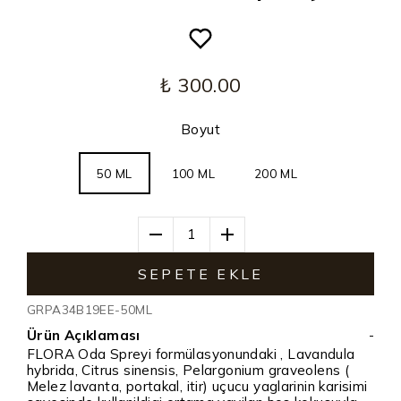
₺ 300.00
Boyut
50 ML
100 ML
200 ML
1
SEPETE EKLE
GRPA34B19EE-50ML
Ürün Açıklaması
-
FLORA Oda Spreyi formülasyonundaki , Lavandula
hybrida, Citrus sinensis, Pelargonium graveolens (
Melez lavanta, portakal, itir) uçucu yaglarinin karisimi