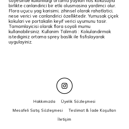
sayesinde kullanildigi ortama yayilan hos kokusuyla
birlikte canlandirici bir etki olusmasina yardimci olur.
Flora uçucu yag karisimi, zihinsel olarak rahatlatici,
nese verici ve canlandirici özelliktedir. Yumusak çiçek
kokulari ve portakalin keyif verici uyumunu tasir.
Tamamlayicisi olarak flora soyali mumu
kullanabilirsiniz. Kullanim Talimati : Kokulandirmak
istediginiz ortama sprey baslik ile fisfislayarak
uygulayiniz.
Hakkımızda
Üyelik Sözleşmesi
Mesafeli Satış Sözleşmesi
Teslimat & İade Koşulları
İletişim